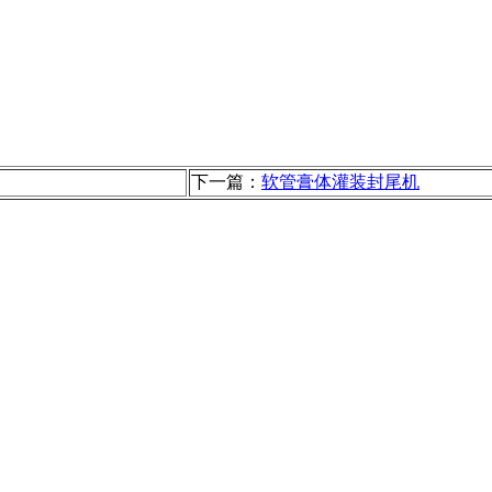
下一篇：
软管膏体灌装封尾机