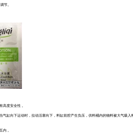
意调节。
有高度安全性
。
当气缸向下运动时
，
拉动活塞向下
，
料缸前腔产生负压
，
供料桶内的物料被大气吸入
五内
。