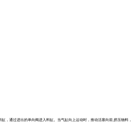
料缸
，
通过进出的单向阀进入料缸。当气缸向上运动时
，
推动活塞向前
,
挤压物料，