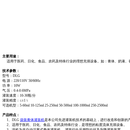
主要用途：
适用于医药、日化、食品、农药及特殊行业的理想充填设备。如：膏体、奶液、香波、膏霜和
技术参数：
型号：DLG
电 源：220/110V 50/60Hz
功 率：10W
气 压：0.4-0.6MPa
灌装速度：10-30瓶/分
灌装精度：≤±1﹪
可选机型：5-60ml 10-125ml 25-250ml 50-500ml 100-1000ml 250-2500ml
产品特点：
1、DLG
袋装膏体灌装机
是本公司先进灌装机技术的基础上，进行改造和创新的
2、适用于医药、日化、食品、农药及特殊行业，是理想的粘度流体充填设备。
3、该机为半自动活塞式膏体灌装机， 灌装闷头采用防拉丝及升降灌装装置。