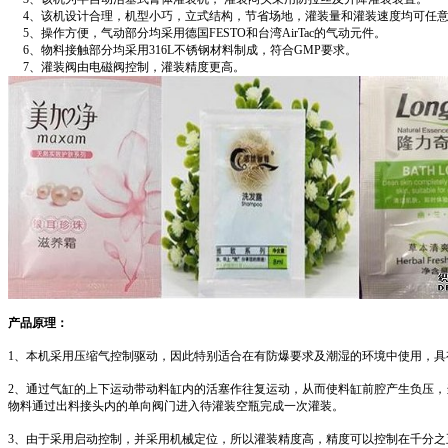
4、该机设计合理，机型小巧，立式结构，节省场地，灌装量和灌装速度均可任
5、操作方便，气动部分均采用德国FESTO和台湾AirTac的气动元件。
6、物料接触部分均采用316L不锈钢材料制成，符合GMP要求。
7、灌装阀由电磁阀控制，灌装精度更高。
产品原理：
1
、本机采用压缩气控制驱动，因此特别适合在有防爆要求及潮湿的环境中使用，具
2
、
通过气缸的上下运动带动料缸内的活塞作往复运动
，
从而使料缸前腔产生负压，
物料通过出料接头内的单向阀门进入待灌装空瓶完成一次灌装。
3
、由于采用启动控制，并采用机械定位，所以灌装精度高，精度可以控制在千分之